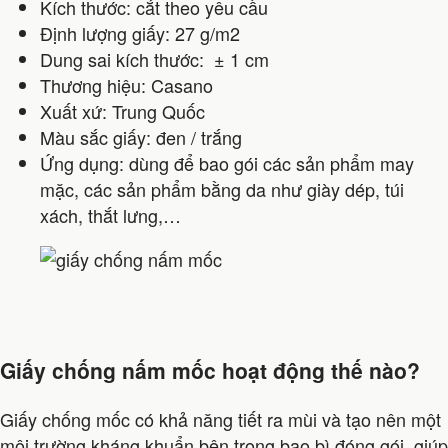
Kích thước: cắt theo yêu cầu
Định lượng giấy: 27 g/m2
Dung sai kích thước: ± 1 cm
Thương hiệu: Casano
Xuất xứ: Trung Quốc
Màu sắc giấy: đen / trắng
Ứng dụng: dùng để bao gói các sản phẩm may
mặc, các sản phẩm bằng da như giày dép, túi
xách, thắt lưng,…
Giấy chống nấm mốc hoạt động thế nào?
Giấy chống mốc có khả năng tiết ra mùi và tạo nên một
môi trường kháng khuẩn bên trong bao bì đóng gói, giúp