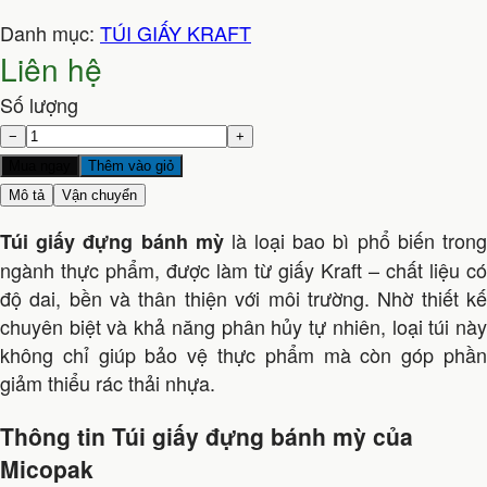
Danh mục:
TÚI GIẤY KRAFT
Liên hệ
Số lượng
−
+
Mua ngay
Thêm vào giỏ
Mô tả
Vận chuyển
là loại bao bì phổ biến tron
Túi giấy
đựng bánh mỳ
ngành thực phẩm, được làm từ giấy Kraft – chất liệu có
độ dai, bền và thân thiện với môi trường. Nhờ thiết kế
chuyên biệt và khả năng phân hủy tự nhiên, loại túi này
không chỉ giúp bảo vệ thực phẩm mà còn góp phần
giảm thiểu rác thải nhựa.
Thông tin Túi giấy đựng bánh mỳ của
Micopak