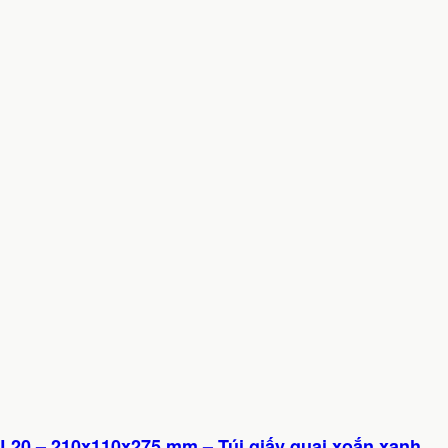
L20 – 210x110x275 mm – Túi giấy quai xoắn xanh