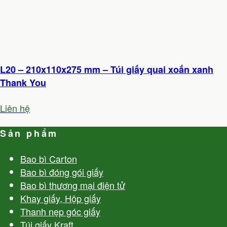
L20 – 210x110x275 mm – Túi giấy quai xoắn xanh
Thank You
Liên hệ
Sản phẩm
Bao bì Carton
Bao bì đóng gói giấy
Bao bì thương mại điện tử
Khay giấy, Hộp giấy
Thanh nẹp góc giấy
Túi giấy Kraft