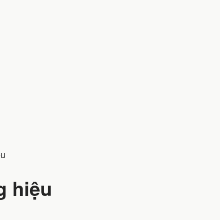
ệu
g hiệu