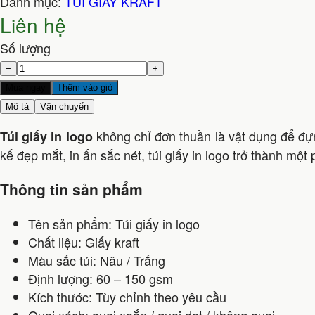
Danh mục:
TÚI GIẤY KRAFT
Liên hệ
Số lượng
−
+
Mua ngay
Thêm vào giỏ
Mô tả
Vận chuyển
không chỉ đơn thuần là vật dụng để đự
Túi giấy in logo
kế đẹp mắt, in ấn sắc nét, túi giấy in logo trở thành mộ
Thông tin sản phẩm
Tên sản phẩm: Túi giấy in logo
Chất liệu: Giấy kraft
Màu sắc túi: Nâu / Trắng
Định lượng: 60 – 150 gsm
Kích thước: Tùy chỉnh theo yêu cầu