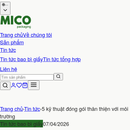
🌐
···
Trang chủ
Về chúng tôi
Sản phẩm
Tin tức
Tin tức bao bì giấy
Tin tức tổng hợp
Liên hệ
Trang chủ
›
Tin tức
›
5 kỹ thuật đóng gói thân thiện với môi
trường
Tin tức bao bì giấy
07/04/2026