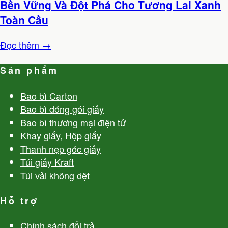
Bền Vững Và Đột Phá Cho Tương Lai Xanh
Toàn Cầu
Đọc thêm →
Sản phẩm
Bao bì Carton
Bao bì đóng gói giấy
Bao bì thương mại điện tử
Khay giấy, Hộp giấy
Thanh nẹp góc giấy
Túi giấy Kraft
Túi vải không dệt
Hỗ trợ
Chính sách đổi trả