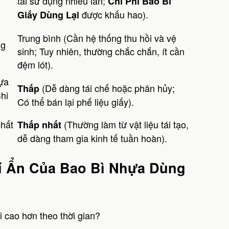
tái sử dụng nhiều lần;
Chi Phí Bao Bì
được khấu hao).
Giấy Dùng Lại
Trung bình (Cần hệ thống thu hồi và vệ
ng
sinh; Tuy nhiên, thường chắc chắn, ít cần
đệm lót).
hựa
(Dễ dàng tái chế hoặc phân hủy;
Thấp
hi
Có thể bán lại phế liệu giấy).
chất
(Thường làm từ vật liệu tái tạo,
Thấp nhất
dễ dàng tham gia kinh tế tuần hoàn).
hí Ẩn Của Bao Bì Nhựa Dùng
i cao hơn theo thời gian?