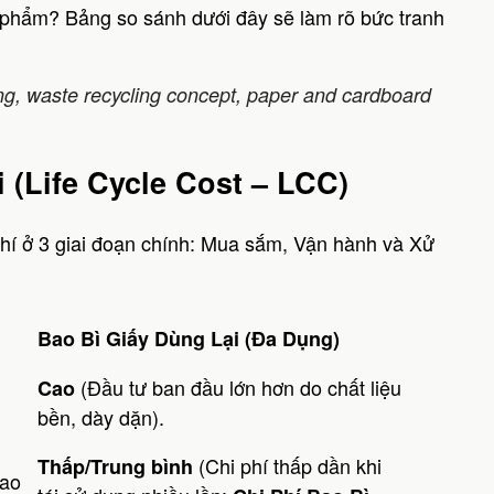
n phẩm? Bảng so sánh dưới đây sẽ làm rõ bức tranh
ng, waste recycling concept, paper and cardboard
 (Life Cycle Cost – LCC)
phí ở 3 giai đoạn chính: Mua sắm, Vận hành và Xử
Bao Bì Giấy Dùng Lại (Đa Dụng)
(Đầu tư ban đầu lớn hơn do chất liệu
Cao
bền, dày dặn).
(Chi phí thấp dần khi
Thấp/Trung bình
iao