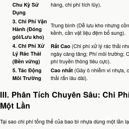
hàng, chi phí tích lũy).
Chu Kỳ Sử
Dụng
3. Chi Phí Vận
Trung bình (Dễ lưu kho nhưng cồ
Hành (Đóng
kềnh, cần vật liệu đệm bổ sung).
gói/Lưu kho)
4. Chi Phí Xử
(Chi phí xử lý rác thải n
Rất Cao
Lý Rác Thải
ngày càng tăng; Phí môi trường; C
phí truyền thông tiêu cực).
(Bền vững)
(Gây ô nhiễm vi nhựa, 
5. Tác Động
Cao nhất
thải rắn lâu dài).
Môi Trường
III. Phân Tích Chuyên Sâu: Chi P
Một Lần
Tại sao chi phí tổng thể của bao bì nhựa dùng một lần lạ