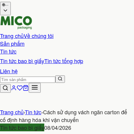
🌐
···
Trang chủ
Về chúng tôi
Sản phẩm
Tin tức
Tin tức bao bì giấy
Tin tức tổng hợp
Liên hệ
Trang chủ
›
Tin tức
›
Cách sử dụng vách ngăn carton để
cố định hàng hóa khi vận chuyển
Tin tức bao bì giấy
08/04/2026