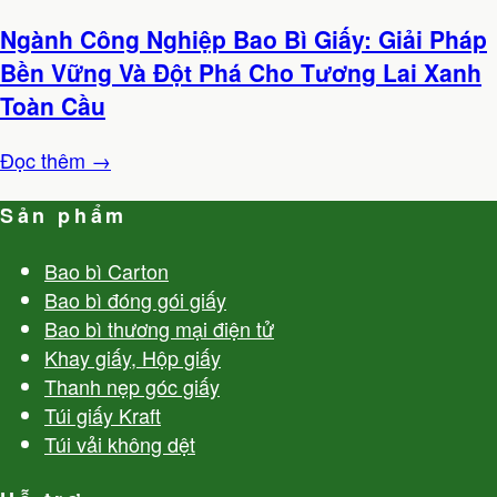
Ngành Công Nghiệp Bao Bì Giấy: Giải Pháp
Bền Vững Và Đột Phá Cho Tương Lai Xanh
Toàn Cầu
Đọc thêm →
Sản phẩm
Bao bì Carton
Bao bì đóng gói giấy
Bao bì thương mại điện tử
Khay giấy, Hộp giấy
Thanh nẹp góc giấy
Túi giấy Kraft
Túi vải không dệt