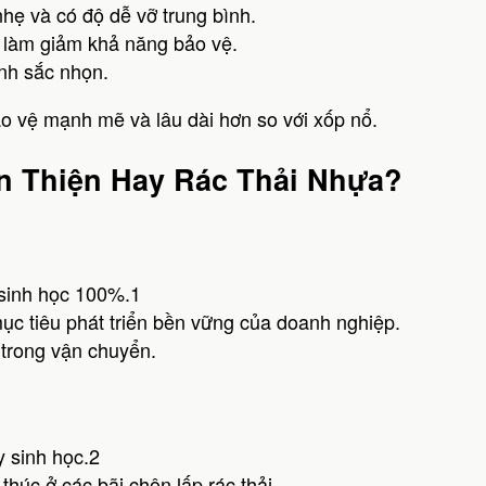
hẹ và có độ dễ vỡ trung bình.
n, làm giảm khả năng bảo vệ.
nh sắc nhọn.
 vệ mạnh mẽ và lâu dài hơn so với xốp nổ.
ân Thiện Hay Rác Thải Nhựa?
 sinh học 100%.1
mục tiêu phát triển bền vững của doanh nghiệp.
 trong vận chuyển.
 sinh học.2
thúc ở các bãi chôn lấp rác thải.