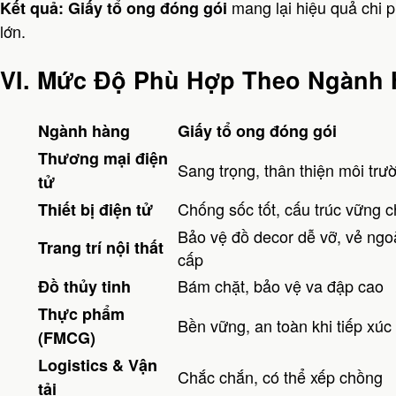
mang lại hiệu quả chi p
Kết quả:
Giấy tổ ong đóng gói
lớn.
VI. Mức Độ Phù Hợp Theo Ngành
Ngành hàng
Giấy tổ ong đóng gói
Thương mại điện
Sang trọng, thân thiện môi trư
tử
Chống sốc tốt, cấu trúc vững 
Thiết bị điện tử
Bảo vệ đồ decor dễ vỡ, vẻ ngo
Trang trí nội thất
cấp
Bám chặt, bảo vệ va đập cao
Đồ thủy tinh
Thực phẩm
Bền vững, an toàn khi tiếp xúc
(FMCG)
Logistics & Vận
Chắc chắn, có thể xếp chồng
tải