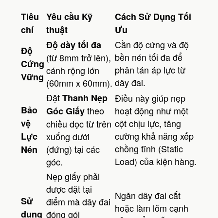
Tiêu
Yêu cầu Kỹ
Cách Sử Dụng Tối
chí
thuật
Ưu
Cần độ cứng và độ
Độ dày tối đa
Độ
bền nén tối đa để
(từ 8mm trở lên),
Cứng
phân tán áp lực từ
cánh rộng lớn
Vững
dây đai.
(60mm x 60mm).
Đặt
Thanh Nẹp
Điều này giúp nẹp
Bảo
theo
hoạt động như một
Góc Giấy
vệ
cột chịu lực, tăng
chiều dọc từ trên
cường khả năng xếp
Lực
xuống dưới
chồng tĩnh (Static
(đứng) tại các
Nén
Load) của kiện hàng.
góc.
Nẹp giấy phải
được đặt tại
Ngăn dây đai cắt
Sử
điểm mà dây đai
hoặc làm lõm cạnh
dụng
đóng gói