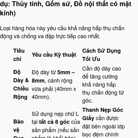
dụ: Thủy tinh, Gốm sứ, Đồ nội thất có mặt
kính)
Loại hàng hóa này yêu cầu khả năng hấp thụ chấn
động và chống va đập trực tiếp cao nhất.
Tiêu
Cách Sử Dụng
Yêu cầu Kỹ thuật
chí
Tối Ưu
Cần độ dày cao
Độ
Độ dày từ
5mm –
để tăng cường
Dày &
, cánh rộng
8mm
khả năng hấp
Chiều
vừa phải (40mm x
thụ chấn động từ
40mm).
Rộng
góc.
Thanh Nẹp Góc
Sử dụng nẹp chữ L
cần được
Giấy
Bảo
tại
của
tất cả 8 góc
đặt bên ngoài lớp
vệ
sản phẩm (nếu sản
bọc đệm chính
phẩm là khối hộp)
Cục