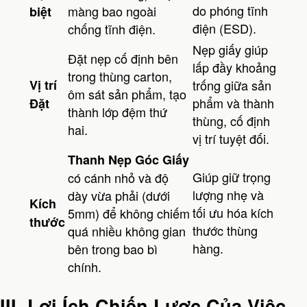
do phóng tĩnh
màng bao ngoài
biệt
điện (ESD).
chống tĩnh điện.
Nẹp giấy giúp
Đặt nẹp cố định bên
lấp đầy khoảng
trong thùng carton,
Vị trí
trống giữa sản
ôm sát sản phẩm, tạo
phẩm và thành
Đặt
thành lớp đệm thứ
thùng, cố định
hai.
vị trí tuyệt đối.
Thanh Nẹp Góc Giấy
Giúp giữ trọng
có cánh nhỏ và độ
lượng nhẹ và
dày vừa phải (dưới
Kích
tối ưu hóa kích
5mm) để không chiếm
thước
thước thùng
quá nhiều không gian
hàng.
bên trong bao bì
chính.
III. Lợi Ích Chiến Lược Của Việc