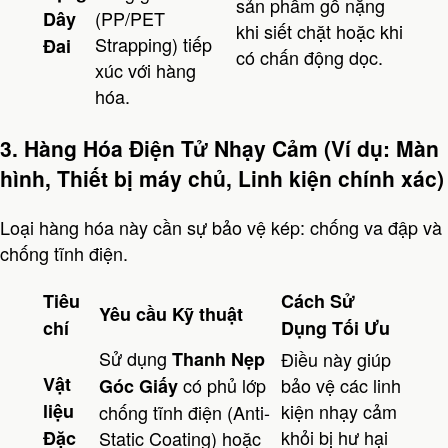
sản phẩm gỗ nặng
(PP/PET
Dây
khi siết chặt hoặc khi
Strapping) tiếp
Đai
có chấn động dọc.
xúc với hàng
hóa.
3. Hàng Hóa Điện Tử Nhạy Cảm (Ví dụ: Màn
hình, Thiết bị máy chủ, Linh kiện chính xác)
Loại hàng hóa này cần sự bảo vệ kép: chống va đập và
chống tĩnh điện.
Tiêu
Cách Sử
Yêu cầu Kỹ thuật
chí
Dụng Tối Ưu
Sử dụng
Thanh Nẹp
Điều này giúp
Vật
có phủ lớp
bảo vệ các linh
Góc Giấy
liệu
kiện nhạy cảm
chống tĩnh điện (Anti-
khỏi bị hư hại
Đặc
Static Coating) hoặc