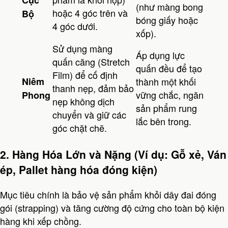
(như màng bong
hoặc 4 góc trên và
Bộ
bóng giấy hoặc
4 góc dưới.
xốp).
Sử dụng màng
Áp dụng lực
quấn căng (Stretch
quấn đều để tạo
Film) để cố định
Niêm
thành một khối
thanh nẹp, đảm bảo
vững chắc, ngăn
Phong
nẹp không dịch
sản phẩm rung
chuyển và giữ các
lắc bên trong.
góc chặt chẽ.
2. Hàng Hóa Lớn và Nặng (Ví dụ: Gỗ xẻ, Ván
ép, Pallet hàng hóa đóng kiện)
Mục tiêu chính là bảo vệ sản phẩm khỏi dây đai đóng
gói (strapping) và tăng cường độ cứng cho toàn bộ kiện
hàng khi xếp chồng.