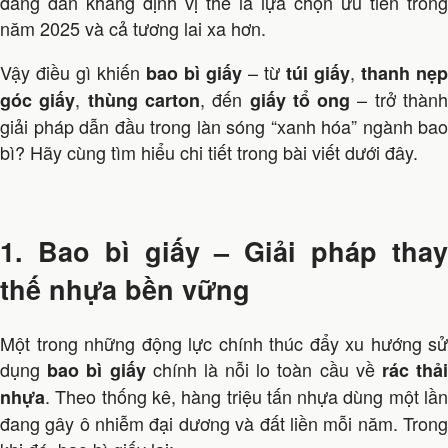
đang dần khẳng định vị thế là lựa chọn ưu tiên trong
năm 2025 và cả tương lai xa hơn.
Vậy điều gì khiến
– từ
,
bao bì giấy
túi giấy
thanh nẹp
,
, đến
– trở thàn
góc giấy
thùng carton
giấy tổ ong
giải pháp dẫn đầu trong làn sóng “xanh hóa” ngành bao
bì? Hãy cùng tìm hiểu chi tiết trong bài viết dưới đây.
1. Bao bì giấy – Giải pháp thay
thế nhựa bền vững
Một trong những động lực chính thúc đẩy xu hướng sử
dụng
chính là nỗi lo toàn cầu về
bao bì giấy
rác thả
. Theo thống kê, hàng triệu tấn nhựa dùng một lần
nhựa
đang gây ô nhiễm đại dương và đất liền mỗi năm. Trong