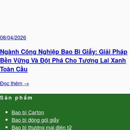
08/04/2026
Ngành Công Nghiệp Bao Bì Giấy: Giải Pháp
Bền Vững Và Đột Phá Cho Tương Lai Xanh
Toàn Cầu
Đọc thêm →
Sản phẩm
Bao bì Carton
Bao bì đóng gói giấy
Bao bì thương mại điện tử