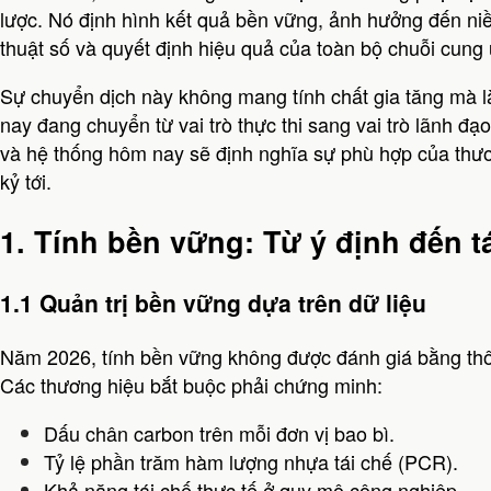
lược. Nó định hình kết quả bền vững, ảnh hưởng đến niề
thuật số và quyết định hiệu quả của toàn bộ chuỗi cung
Sự chuyển dịch này không mang tính chất gia tăng mà là
nay đang chuyển từ vai trò thực thi sang vai trò lãnh đạo
và hệ thống hôm nay sẽ định nghĩa sự phù hợp của thươ
kỷ tới.
1. Tính bền vững: Từ ý định đến 
1.1 Quản trị bền vững dựa trên dữ liệu
Năm 2026, tính bền vững không được đánh giá bằng thô
Các thương hiệu bắt buộc phải chứng minh:
Dấu chân carbon trên mỗi đơn vị bao bì.
Tỷ lệ phần trăm hàm lượng nhựa tái chế (PCR).
Khả năng tái chế thực tế ở quy mô công nghiệp.