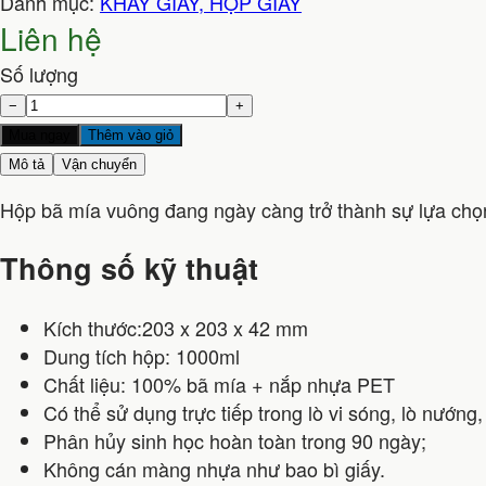
Danh mục:
KHAY GIẤY, HỘP GIẤY
Liên hệ
Số lượng
−
+
Mua ngay
Thêm vào giỏ
Mô tả
Vận chuyển
Hộp bã mía vuông đang ngày càng trở thành sự lựa chọn 
Thông số kỹ thuật
Kích thước:203 x 203 x 42 mm
Dung tích hộp: 1000ml
Chất liệu: 100% bã mía + nắp nhựa PET
Có thể sử dụng trực tiếp trong lò vi sóng, lò nướng, 
Phân hủy sinh học hoàn toàn trong 90 ngày;
Không cán màng nhựa như bao bì giấy.